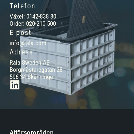
Telefon
Växel: 0142-838 80
Order: 020-210 500
E-post
info@rala.com
Adress
Rala Sweden AB
Borgmästaregatan 28
596 34 Skänninge
Affärsområden