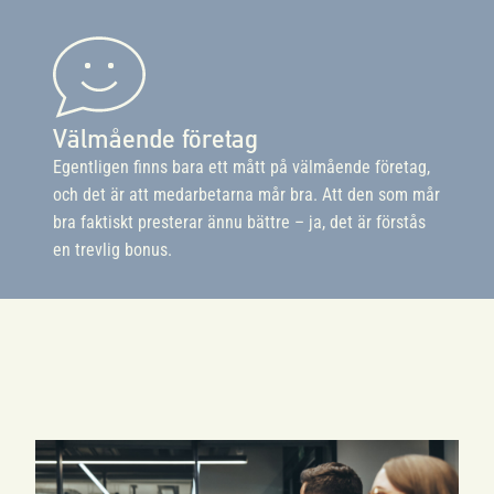
Välmående företag
Egentligen finns bara ett mått på välmående företag,
och det är att medarbetarna mår bra. Att den som mår
bra faktiskt presterar ännu bättre – ja, det är förstås
en trevlig bonus.