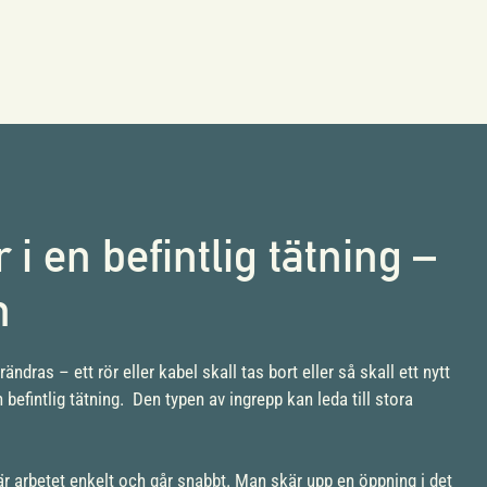
i en befintlig tätning –
m
dras – ett rör eller kabel skall tas bort eller så skall ett nytt
 befintlig tätning. Den typen av ingrepp kan leda till stora
är arbetet enkelt och går snabbt. Man skär upp en öppning i det