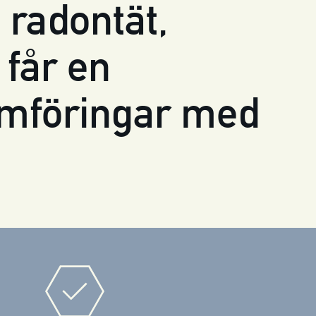
 radontät,
 får en
nomföringar med