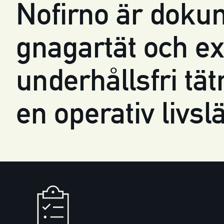
Nofirno är dokum
gnagartät och ex
underhållsfri t
en operativ livsl