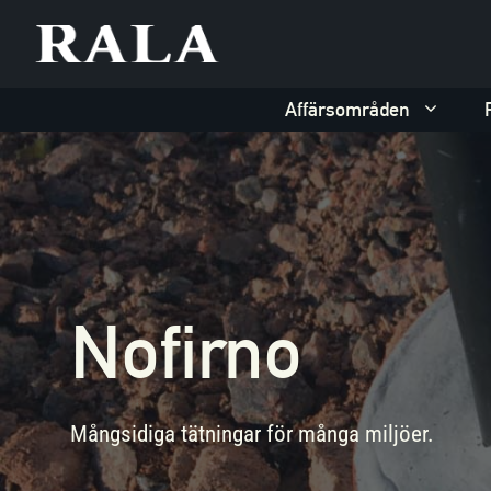
Hoppa
till
innehåll
Affärsområden
Nofirno
Mångsidiga tätningar för många miljöer.