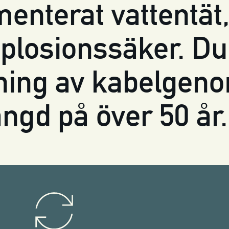
enterat vattentät,
plosionssäker. Du
ätning av kabelge
ängd på över 50 år.