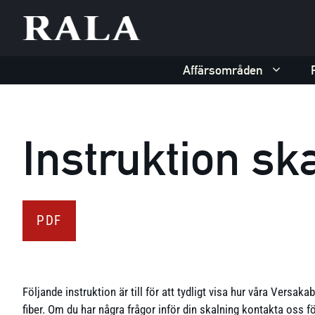
Hoppa
till
innehåll
Affärsområden
Instruktion sk
PDF
Följande instruktion är till för att tydligt visa hur våra Versak
fiber. Om du har några frågor inför din skalning kontakta oss f