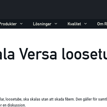
Produkter
Lösningar
Kvalitet
Om R
ala Versa loose
ablar, loosetube, ska skalas utan att skada fibern. Den gäller för sam
ör en diskussion.