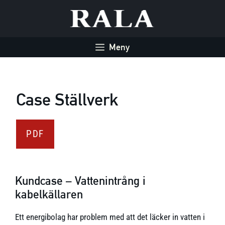
Hoppa
till
innehåll
Meny
Case Ställverk
PDF
Kundcase –
Vattenintrång i
kabelkällaren
Ett energibolag har problem med att det läcker in vatten i