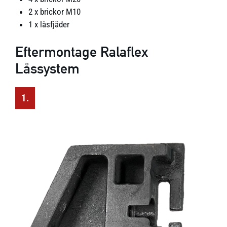
2 x brickor M10
1 x låsfjäder
Eftermontage Ralaflex
Låssystem
1.