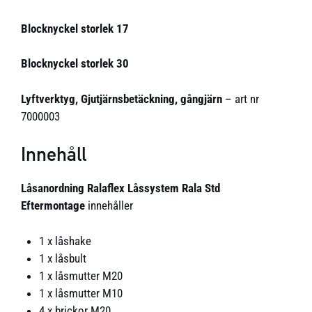
Blocknyckel storlek 17
Blocknyckel storlek 30
Lyftverktyg, Gjutjärnsbetäckning, gångjärn
– art nr
7000003
Innehåll
Låsanordning Ralaflex Låssystem Rala Std
Eftermontage
innehåller
1 x låshake
1 x låsbult
1 x låsmutter M20
1 x låsmutter M10
4 x brickor M20