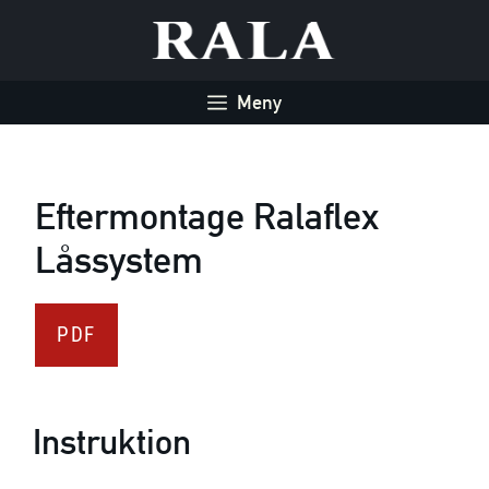
Hoppa
till
innehåll
Meny
Eftermontage Ralaflex
Låssystem
PDF
Instruktion