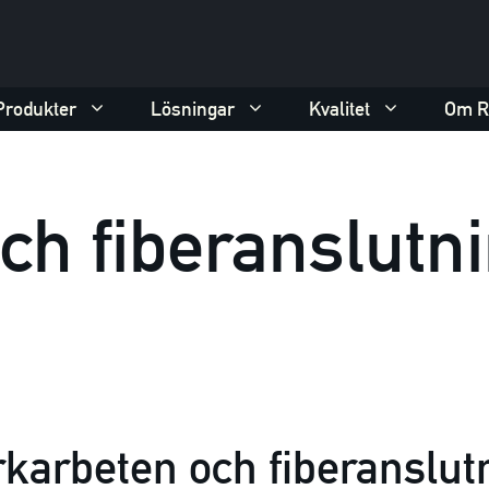
Produkter
Lösningar
Kvalitet
Om R
ch fiberanslutn
karbeten och fiberanslut