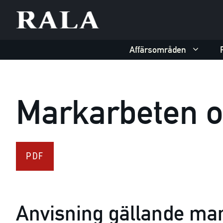
Hoppa
till
innehåll
Affärsområden
Markarbeten o
PDF
Anvisning gällande mar