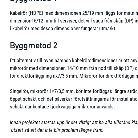
Kabelrör (HDPE) med dimensionen 25/19 mm läggs för matning f
dimension16/12 mm till serviser, det vill säga från skåp (DP) i
i kabelrör med dessa dimensioner fungerar utmärkt.
Byggmetod 2
Ett alternativ till ovan nämnda kabelrörsdimensioner är att anv
mikrorör med dimensionen 14/10 mm från nod till skåp (DP) o
för direktförläggning nx7/3,5 mm. Mikrorör för direktförläggning
Singelrör, mikrorör 1×7/3,5 mm, bör inte förläggas längre sträc
öppet schakt och det påverkar förutsättningarna för installation
schakt där buntade tjockväggiga mikrorör används.
Innan projektet startas upp är det viktigt att ha alla tillstånd k
utsatt så att det inte blir problem längre fram.