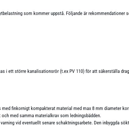
ytbelastning som kommer uppstå. Följande är rekommendationer so
s i ett större kanalisationsrör (t.ex PV 110) för att säkerställa dra
s med finkornigt kompakterat material med max 8 mm diameter kor
öret och med samma materialkrav som ledningsbädden.
varning vid eventuellt senare schaktningsarbete. Den inbyggda söktrå