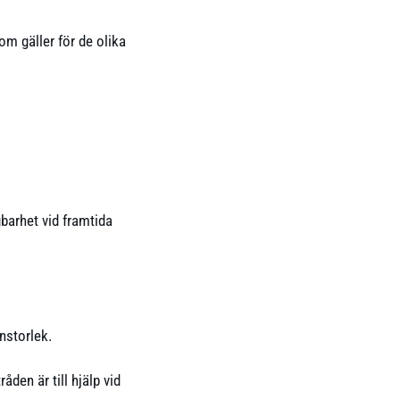
m gäller för de olika
gbarhet vid framtida
nstorlek.
den är till hjälp vid