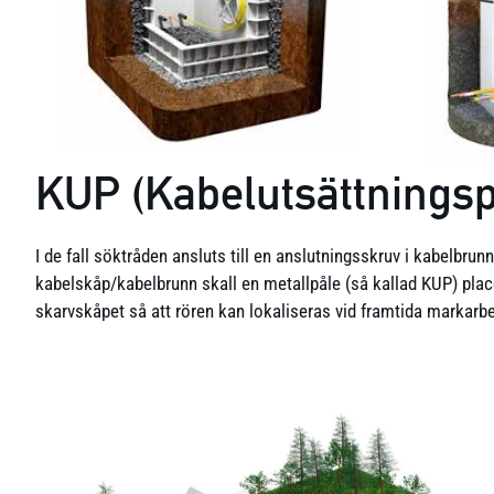
KUP (Kabelutsättnings
I de fall söktråden ansluts till en anslutningsskruv i kabelbru
kabelskåp/kabelbrunn skall en metallpåle (så kallad KUP) plac
skarvskåpet så att rören kan lokaliseras vid framtida markarb