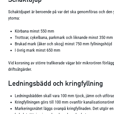
Schaktdjupet är beroende på var det ska genomföras och den 
ytorna:
Körbana minst 550 mm
Trottoar, cykelbana, parkmark och liknande minst 350 mm
Brukad mark (åker och skog) minst 750 mm fyllningshöjd
I övrig mark minst 650 mm
Vid korsning av större trafikerade vägar bör mikrorören förlägga
driftsåtgärder.
Ledningsbädd och kringfyllning
Ledningsbädden skall vara 100 mm tjock, jämn och utföra
Kringfyllningen görs till 100 mm ovanför kanalisationsr
Markeringsnätet läggs ovanpå kringfyllnaden. Det utgör en 