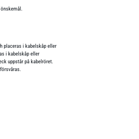
s önskemål.
h placeras i kabelskåp eller
s i kabelskåp eller
veck uppstår på kabelröret.
försvåras.