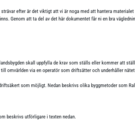
 strävar efter är det viktigt att vi är noga med att hantera materialet
s. Genom att ta del av det här dokumentet får ni en bra vägledning 
 landsbygden skall uppfylla de krav som ställs eller kommer att stä
 till omvärlden via en operatör som driftsätter och underhåller nätet
ch driftsäkert som möjligt. Nedan beskrivs olika byggmetoder som R
 beskrivs utförligare i texten nedan.