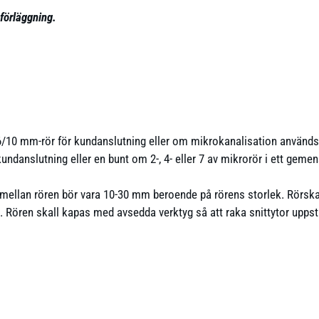
förläggning.
/10 mm-rör för kundanslutning eller om mikrokanalisation används 
ndanslutning eller en bunt om 2-, 4- eller 7 av mikrorör i ett geme
ellan rören bör vara 10-30 mm beroende på rörens storlek. Rörskar
et. Rören skall kapas med avsedda verktyg så att raka snittytor uppst