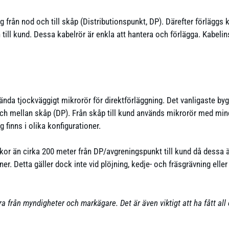
rån nod och till skåp (Distributionspunkt, DP). Därefter förläggs 
n till kund. Dessa kabelrör är enkla att hantera och förlägga. Kabel
ända tjockväggigt mikrorör för direktförläggning. Det vanligaste byg
ch mellan skåp (DP). Från skåp till kund används mikrorör med mi
 finns i olika konfigurationer.
kor än cirka 200 meter från DP/avgreningspunkt till kund då dessa är
er. Detta gäller dock inte vid plöjning, kedje- och fräsgrävning eller
lara från myndigheter och markägare. Det är även viktigt att ha fått all