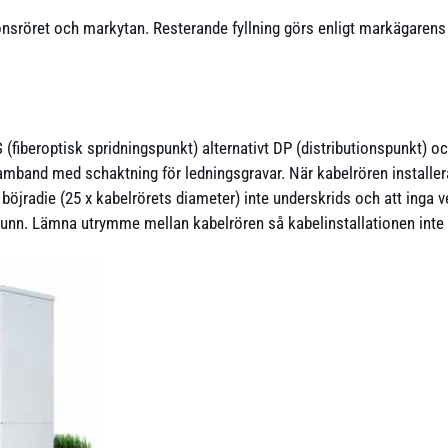
onsröret och markytan. Resterande fyllning görs enligt markägaren
 (fiberoptisk spridningspunkt) alternativt DP (distributionspunkt) oc
amband med schaktning för ledningsgravar. När kabelrören installera
n böjradie (25 x kabelrörets diameter) inte underskrids och att inga 
unn. Lämna utrymme mellan kabelrören så kabelinstallationen inte 