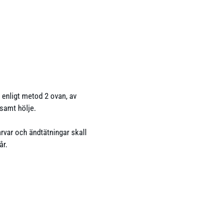
enligt metod 2 ovan, av
nsamt hölje.
var och ändtätningar skall
år.