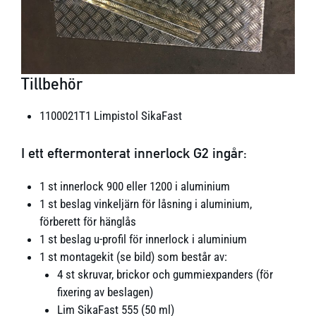
Tillbehör
1100021T1 Limpistol SikaFast
I ett eftermonterat innerlock G2 ingår:
1 st innerlock 900 eller 1200 i aluminium
1 st beslag vinkeljärn för låsning i aluminium,
förberett för hänglås
1 st beslag u-profil för innerlock i aluminium
1 st montagekit (se bild) som består av:
4 st skruvar, brickor och gummiexpanders (för
fixering av beslagen)
Lim SikaFast 555 (50 ml)