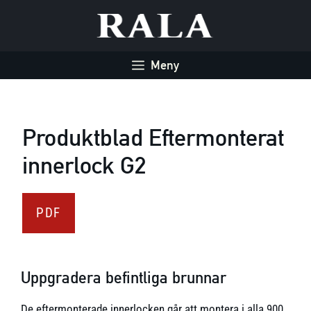
Hoppa
till
innehåll
Meny
Produktblad Eftermonterat
innerlock G2
PDF
Uppgradera befintliga brunnar
De eftermonterade innerlocken går att montera i alla 900