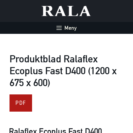
Hoppa
till
innehåll
Meny
Produktblad Ralaflex
Ecoplus Fast D400 (1200 x
675 x 600)
PDF
Ralaflex Ecoplus Fast D400