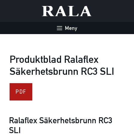
Hoppa
till
innehåll
Meny
Produktblad Ralaflex
Säkerhetsbrunn RC3 SLI
PDF
Ralaflex Säkerhetsbrunn RC3
SLI