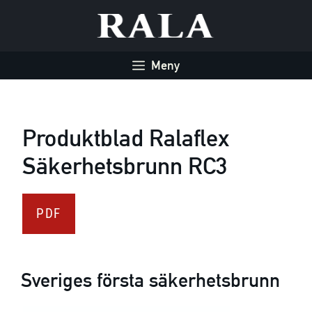
Hoppa
till
innehåll
Meny
Produktblad Ralaflex
Säkerhetsbrunn RC3
PDF
Sveriges första säkerhetsbrunn