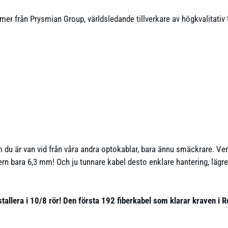
r från Prysmian Group, världsledande tillverkare av högkvalitativ f
m du är van vid från våra andra optokablar, bara ännu smäckrare. V
n bara 6,3 mm! Och ju tunnare kabel desto enklare hantering, lägre 
tallera i 10/8 rör!
Den f
örsta 192 fiberkabel som klarar kraven i Rob