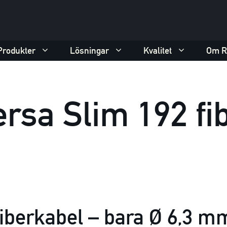
Produkter
Lösningar
Kvalitet
Om R
rsa Slim 192 fi
fiberkabel – bara Ø 6,3 m