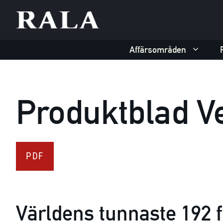
Hoppa
till
innehåll
Affärsområden
Produktblad Ve
PDF
Världens tunnaste 192 